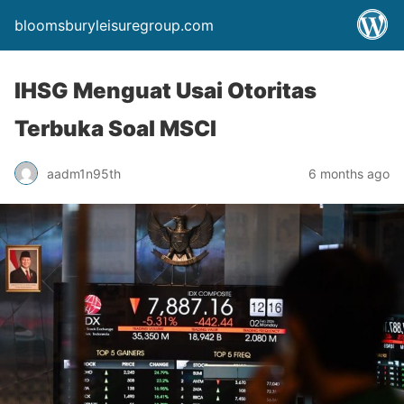
bloomsburyleisuregroup.com
IHSG Menguat Usai Otoritas
Terbuka Soal MSCI
aadm1n95th
6 months ago