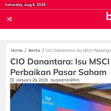
Skip
Saturday, Aug 8, 2026
to
content
Home
Berita
CIO Danantara: Isu MSCI Peluang
CIO Danantara: Isu MSCI
Perbaikan Pasar Saham
January 29, 2026
by
aadm1n95th