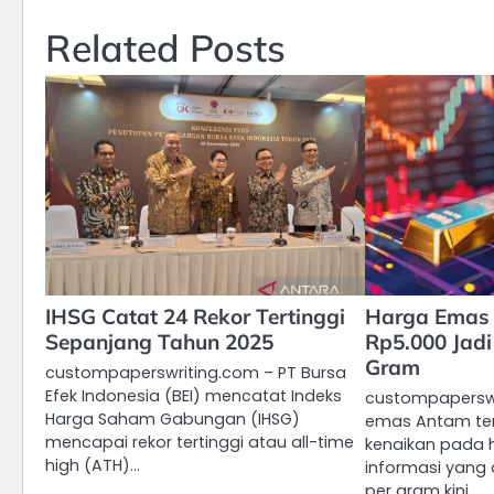
Related Posts
IHSG Catat 24 Rekor Tertinggi
Harga Emas
Sepanjang Tahun 2025
Rp5.000 Jadi
Gram
custompaperswriting.com – PT Bursa
Efek Indonesia (BEI) mencatat Indeks
custompaperswr
Harga Saham Gabungan (IHSG)
emas Antam te
mencapai rekor tertinggi atau all-time
kenaikan pada h
high (ATH)…
informasi yang 
per gram kini…