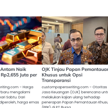
 Antam Naik
OJK Tinjau Papan Pemantaua
 Rp2,655 Juta per
Khusus untuk Opsi
Transparansi
iting.com – Harga
custompaperswriting.com – Otoritas
rbaru mengalami
Jasa Keuangan (OJK) berencana unt
ari Sabtu. Dari
melakukan kajian ulang terhadap
diperoleh, harga emas
penerapan Papan Pemantauan Khus
(PPK) di PT Bursa…