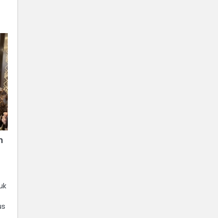
n
uk
us