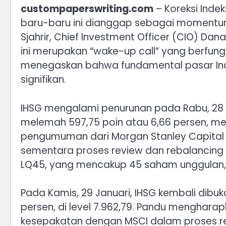
custompaperswriting.com
– Koreksi Inde
baru-baru ini dianggap sebagai momentu
Sjahrir, Chief Investment Officer (CIO) D
ini merupakan “wake-up call” yang berfung
menegaskan bahwa fundamental pasar Ind
signifikan.
IHSG mengalami penurunan pada Rabu, 28 J
melemah 597,75 poin atau 6,66 persen, men
pengumuman dari Morgan Stanley Capital 
sementara proses review dan rebalancing 
LQ45, yang mencakup 45 saham unggulan,
Pada Kamis, 29 Januari, IHSG kembali dibu
persen, di level 7.962,79. Pandu menghar
kesepakatan dengan MSCI dalam proses r