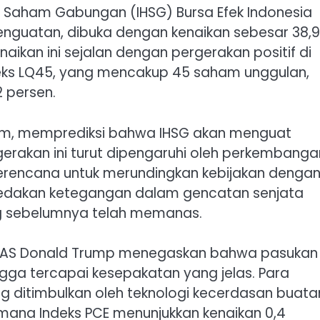
 Saham Gabungan (IHSG) Bursa Efek Indonesia
enguatan, dibuka dengan kenaikan sebesar 38,
naikan ini sejalan dengan pergerakan positif di
deks LQ45, yang mencakup 45 saham unggulan,
2 persen.
a Lim, memprediksi bahwa IHSG akan menguat
rgerakan ini turut dipengaruhi oleh perkembanga
berencana untuk merundingkan kebijakan denga
edakan ketegangan dalam gencatan senjata
ng sebelumnya telah memanas.
en AS Donald Trump menegaskan bahwa pasukan
gga tercapai kesepakatan yang jelas. Para
g ditimbulkan oleh teknologi kecerdasan buata
, di mana Indeks PCE menunjukkan kenaikan 0,4