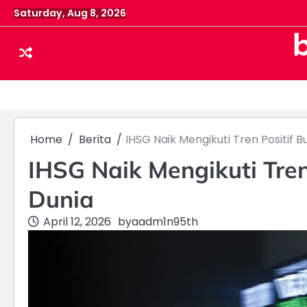
Skip
Saturday, Aug 8, 2026
to
content
Home
Berita
IHSG Naik Mengikuti Tren Positif B
IHSG Naik Mengikuti Tren
Dunia
April 12, 2026
by
aadm1n95th