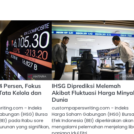
4 Persen, Fokus
IHSG Diprediksi Melemah
Tata Kelola dan
Akibat Fluktuasi Harga Minya
Dunia
iting.com – Indeks
custompaperswriting.com – Indeks
abungan (IHSG) Bursa
Harga Saham Gabungan (IHSG) Burs
(BEI) pada Rabu sore
Efek Indonesia (BEI) diperkirakan akan
runan yang signifikan,
mengalami pelemahan menjelang lib
panjang Idul Fitri…