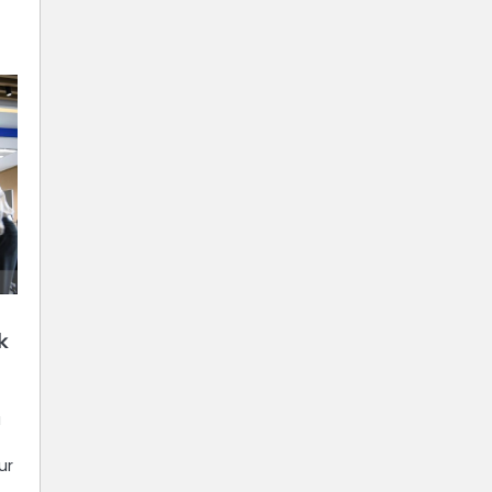
k
a
ur