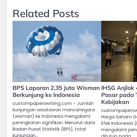
Related Posts
BPS Laporan 2,35 Juta Wisman
IHSG Anjlok 
Berkunjung ke Indonesia
Pasar pada 
Kebijakan
custompaperswriting.com – Jumlah
kunjungan wisatawan mancanegara
custompaperswr
(wisman) ke Indonesia mengalami
Harga Saham G
peningkatan signifikan. Menurut data
Efek Indonesia 
Badan Pusat Statistik (BPS), total
mengalami penu
kunjungan…
ditutup pada…