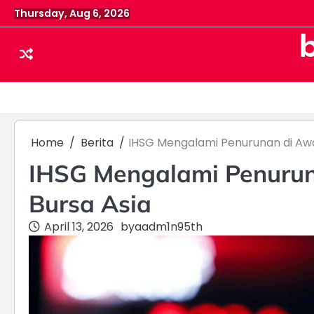
Skip
Thursday, Aug 6, 2026
to
content
Home
Berita
IHSG Mengalami Penurunan di Awal
IHSG Mengalami Penurun
Bursa Asia
April 13, 2026
by
aadm1n95th