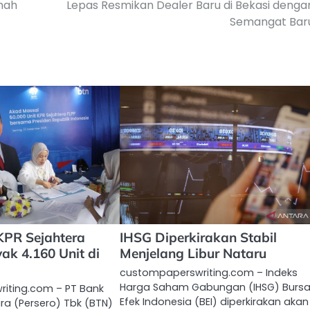
mah
Lepas Resmikan Dealer Baru di Bekasi denga
Semangat Bar
KPR Sejahtera
IHSG Diperkirakan Stabil
k 4.160 Unit di
Menjelang Libur Nataru
custompaperswriting.com – Indeks
Harga Saham Gabungan (IHSG) Burs
iting.com – PT Bank
Efek Indonesia (BEI) diperkirakan akan
a (Persero) Tbk (BTN)