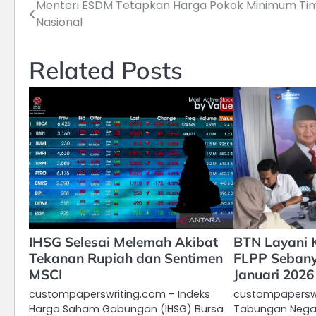
Menteri ESDM Tetapkan Harga Pokok Minimum Ti
Post
Nasional
navigation
Related Posts
IHSG Selesai Melemah Akibat
BTN Layani 
Tekanan Rupiah dan Sentimen
FLPP Sebanya
MSCI
Januari 2026
custompaperswriting.com – Indeks
custompaperswr
Harga Saham Gabungan (IHSG) Bursa
Tabungan Negar