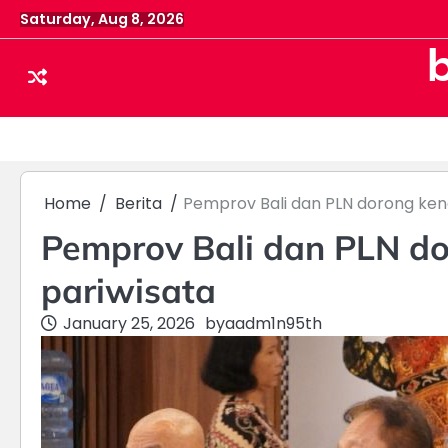
Skip
Saturday, Aug 8, 2026
to
content
Home
Berita
Pemprov Bali dan PLN dorong kend
Pemprov Bali dan PLN do
pariwisata
January 25, 2026
by
aadm1n95th