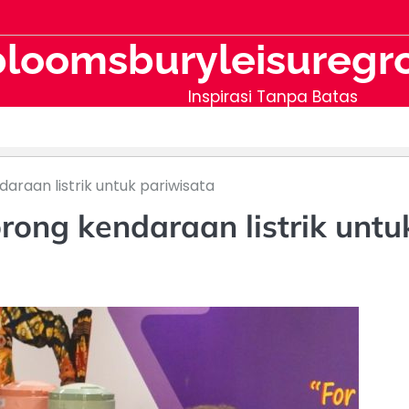
bloomsburyleisuregr
Inspirasi Tanpa Batas
araan listrik untuk pariwisata
rong kendaraan listrik untu