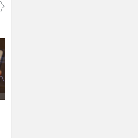
n
u
a