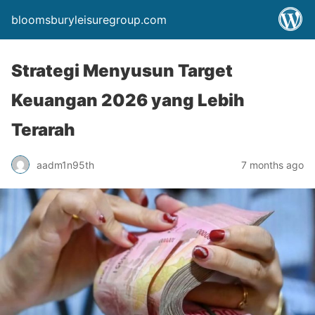
bloomsburyleisuregroup.com
Strategi Menyusun Target
Keuangan 2026 yang Lebih
Terarah
aadm1n95th
7 months ago