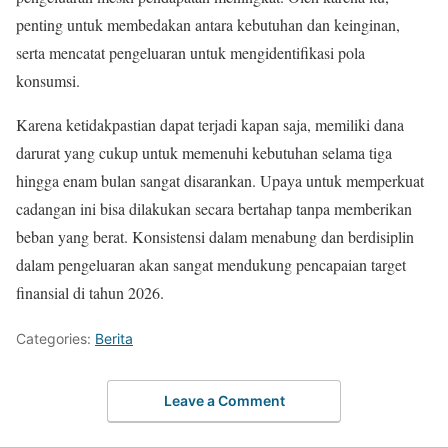
penting untuk membedakan antara kebutuhan dan keinginan,
serta mencatat pengeluaran untuk mengidentifikasi pola
konsumsi.
Karena ketidakpastian dapat terjadi kapan saja, memiliki dana
darurat yang cukup untuk memenuhi kebutuhan selama tiga
hingga enam bulan sangat disarankan. Upaya untuk memperkuat
cadangan ini bisa dilakukan secara bertahap tanpa memberikan
beban yang berat. Konsistensi dalam menabung dan berdisiplin
dalam pengeluaran akan sangat mendukung pencapaian target
finansial di tahun 2026.
Categories:
Berita
Leave a Comment